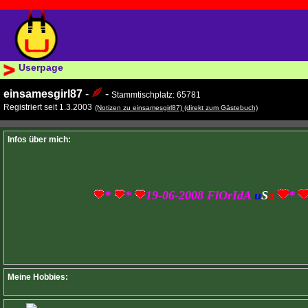
Userpage
einsamesgirl87
-
-
Stammtischplatz: 65781
Registriert seit 1.3.2003
(Notizen zu einsamesgirl87)
(direkt zum Gästebuch)
Infos über mich:
*
*
19-06-2008 FlOrIdA
u
S
a
*
Meine Hobbies: