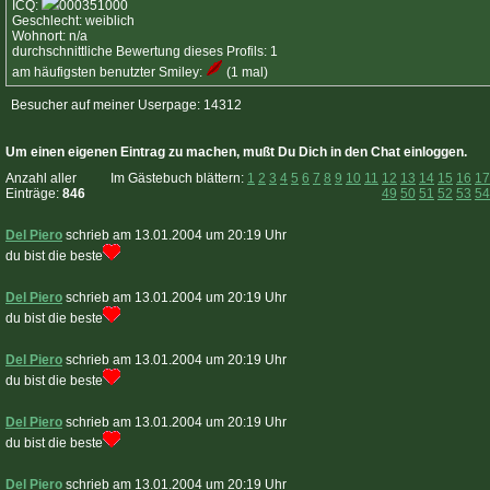
ICQ:
000351000
Geschlecht: weiblich
Wohnort: n/a
durchschnittliche Bewertung dieses Profils: 1
am häufigsten benutzter Smiley:
(1 mal)
Besucher auf meiner Userpage: 14312
Um einen eigenen Eintrag zu machen, mußt Du Dich in den Chat einloggen.
Anzahl aller
Im Gästebuch blättern:
1
2
3
4
5
6
7
8
9
10
11
12
13
14
15
16
17
Einträge:
846
49
50
51
52
53
54
Del Piero
schrieb am 13.01.2004 um 20:19 Uhr
du bist die beste
Del Piero
schrieb am 13.01.2004 um 20:19 Uhr
du bist die beste
Del Piero
schrieb am 13.01.2004 um 20:19 Uhr
du bist die beste
Del Piero
schrieb am 13.01.2004 um 20:19 Uhr
du bist die beste
Del Piero
schrieb am 13.01.2004 um 20:19 Uhr