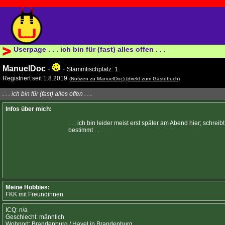
Userpage . . . ich bin für (fast) alles offen . . .
ManuelDoc
-
-
Stammtischplatz: 1
Registriert seit 1.8.2019
(Notizen zu ManuelDoc)
(direkt zum Gästebuch)
. . . ich bin für (fast) alles offen . . .
Infos über mich:
. . . ich bin leider meist erst später am Abend hier; schreib
bestimmt . . .
Meine Hobbies:
FKK mit Freundinnen
ICQ: n/a
Geschlecht: männlich
Wohnort: Brandenburg / Havel in Brandenburg