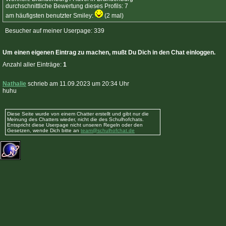
durchschnittliche Bewertung dieses Profils: 7
am häufigsten benutzter Smiley:
(2 mal)
Besucher auf meiner Userpage: 339
Um einen eigenen Eintrag zu machen, mußt Du Dich in den Chat einloggen.
Anzahl aller Einträge:
1
Nathalie
schrieb am 11.09.2023 um 20:34 Uhr
huhu
Diese Seite wurde von einem Chatter erstellt und gibt nur die
Meinung des Chatters wieder, nicht die des Schulhofchats.
Entspricht diese Userpage nicht unseren Regeln oder den
Gesetzen, wende Dich bitte an
team@schulhofchat.de