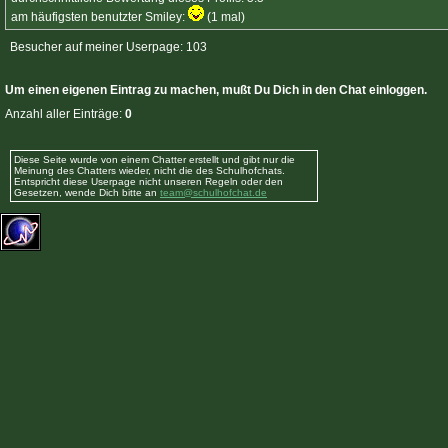
am häufigsten benutzter Smiley:
(1 mal)
Besucher auf meiner Userpage: 103
Um einen eigenen Eintrag zu machen, mußt Du Dich in den Chat einloggen.
Anzahl aller Einträge:
0
Diese Seite wurde von einem Chatter erstellt und gibt nur die
Meinung des Chatters wieder, nicht die des Schulhofchats.
Entspricht diese Userpage nicht unseren Regeln oder den
Gesetzen, wende Dich bitte an
team@schulhofchat.de