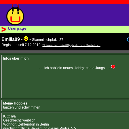
Userpage
Emilia09
-
-
Stammtischplatz: 27
Registriert seit 7.12.2019
(Notizen zu Emilia09)
(direkt zum Gästebuch)
Infos über mich:
. . . ich hab' ein neues Hobby: coole Jungs . . .
Meine Hobbies:
tanzen und schwimmen
ICQ: n/a
Geschlecht: weiblich
Wohnort: Zehlendorf in Berlin
durchschnittliche Bewertung dieses Profils: 5.5